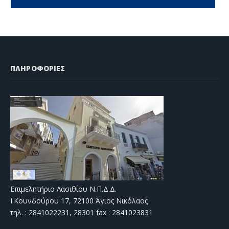
ΠΛΗΡΟΦΟΡΙΕΣ
Επιμελητήριο Λασιθίου Ν.Π.Δ.Δ.
Ι.Κουνδούρου 17, 72100 Άγιος Νικόλαος
τηλ. : 2841022231, 28301 fax : 2841023831