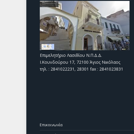
Επιμελητήριο Λασιθίου Ν.Π.Δ.Δ.
Ι.Κουνδούρου 17, 72100 Άγιος Νικόλαος
τηλ. : 2841022231, 28301 fax : 2841023831
Επικοινωνία