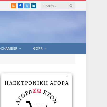
RSS
Facebook
X
LinkedIn
(Twitter)
-CHAMBER
GDPR