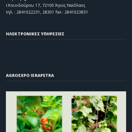
Ι.Κουνδούρου 17, 72100 Άγιος Νικόλαος
τηλ. : 2841022231, 28301 fax : 2841023831
ΗΛΕΚΤΡΟΝΙΚΕΣ ΥΠΗΡΕΣΙΕΣ
AGROEXPO IERAPETRA