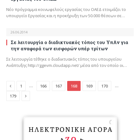
Νέο πρόγραμμα κοινωφελούς εργασίας του ΟΑΕΔ ετοιμάζει το
υπουργείο Εργασίας και η προκήρυξη των 50.000 θέσεων σε…
26.06.2014
Σε λειτουργία ο διαδικτυακός τόπος του ΥπΑν για
την αναφορά των εισφορών υπέρ τρίτων
Σε λειτουργία τέθηκε ο διαδικτυακός τόπος του υπουργείου
Ανάπτυξης http://ggevm.cloudapp.net/ μέσα από τον οποίο οι…
Previous
…
…
1
166
167
168
169
170
Next
179