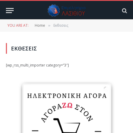
YOU ARE AT:
Home
Εκθεσεις
»
ΕΚΘΕΣΕΙΣ
[wp_rss_multi_importer category=”3″]