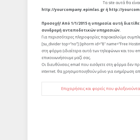
Τα site αυτά θα είν
http://yourcompany.epimlas.gr ή http://yourcomp
Προσοχή! Από 1/1/2015 η υπηρεσία αυτή διατίθ
συνδρομή ανταποδοτικών υπηρεσιών.
Για περισσότερες πληροφορίες παρακαλούμε συμπληρ
[su_divider top=”no”] [iphorm id=”8″ name=”Free Hostin
στη φόρμα (ιδιαίτερα αυτά των τηλεφώνων και του em
επικοινωνήσουμε μαζί σας.
Οι διευθύνσεις email που εισάγετε στη φόρμα δεν π
internet. θα χρησιμοποιηθούν μόνο για ενημέρωση απ
Επιχειρήσεις και φορείς που φιλοξενούντα