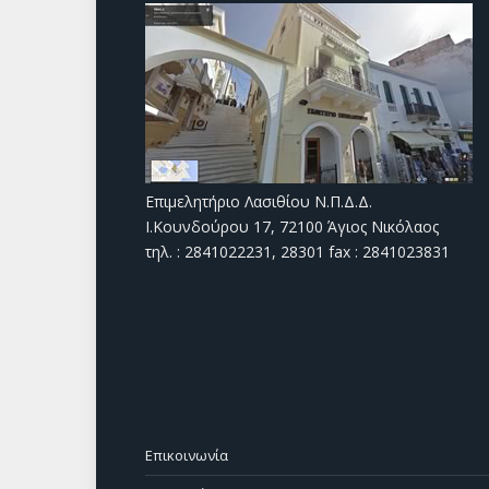
Επιμελητήριο Λασιθίου Ν.Π.Δ.Δ.
Ι.Κουνδούρου 17, 72100 Άγιος Νικόλαος
τηλ. : 2841022231, 28301 fax : 2841023831
Επικοινωνία