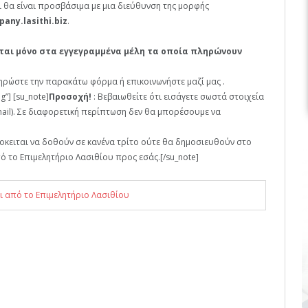
αι θα είναι προσβάσιμα με μια διεύθυνση της μορφής
any.lasithi.biz
.
εται μόνο στα εγγεγραμμένα μέλη τα οποία πληρώνουν
ώστε την παρακάτω φόρμα ή επικοινωνήστε μαζί μας .
g”] [su_note]
Προσοχή!
: Βεβαιωθείτε ότι εισάγετε σωστά στοιχεία
ail). Σε διαφορετική περίπτωση δεν θα μπορέσουμε να
ροκειται να δοθούν σε κανένα τρίτο ούτε θα δημοσιευθούν στο
ό το Επιμελητήριο Λασιθίου προς εσάς.[/su_note]
ι από το Επιμελητήριο Λασιθίου